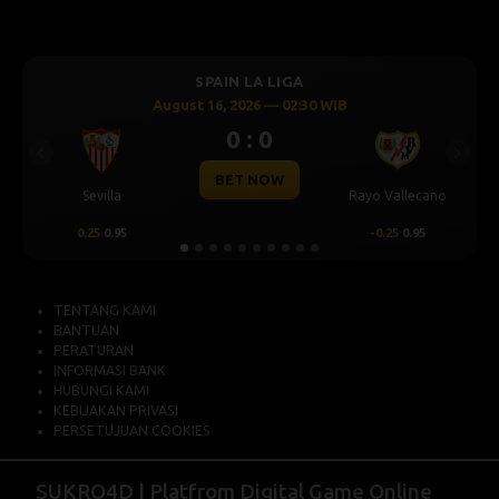
SPAIN LA LIGA
August 16, 2026 — 02:30 WIB
0 : 0
Previous
Next
BET NOW
Sevilla
Rayo Vallecano
0.25
0.95
-0.25
0.95
TENTANG KAMI
BANTUAN
PERATURAN
INFORMASI BANK
HUBUNGI KAMI
KEBIJAKAN PRIVASI
PERSETUJUAN COOKIES
SUKRO4D | Platfrom Digital Game Online